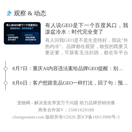
观察 & 动态
有人说GEO是下一个百度风口，我
泼盆冷水：时代完全变了
有人问我GEO是不是生意特好，我说”外
热内冷”。品牌都在观望，敢投的既要又
要还要，可获客无法归因，都在等平台
商业化来证明确定性。有人说这是当年
的百度代理风口，我不认同：当年缺内
8月7日：重庆AI内容违法案给品牌GEO提醒：别把AI当挡箭牌
容，现在缺增量内容；当年用户好引
导，现在认知比你还高；客户见三家供
8月6日：客户想跟竞品GEO一样打法，回了句：预算够吗
应商，拿A的问题问B，没点道行当场露
馅。所以不是越来越好做，是门槛越来
越高，活下来的都得有真功夫。
宠物网 - 解决宠友养宠万千问题 助力品牌营销传播
商务合作加V：15061629188
chongwunet.com 版权所有©2026 苏ICP备16013988号-3