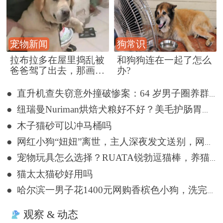
宠物新闻
狗常识
拉布拉多在屋里捣乱被
和狗狗连在一起了怎么
爸爸驾了出去，那画面
办?
好笑又好气~
● 直升机查失窃意外撞破惨案：64 岁男子圈养群犬，28 只惨死狗圈
● 纽瑞曼Nuriman烘焙犬粮好不好？美毛护肠胃狗狗主粮
● 木子猫砂可以冲马桶吗
● 网红小狗“妞妞”离世，主人深夜发文送别，网友留言悼念
● 宠物玩具怎么选择？RUATA锐勃逗猫棒，养猫也能拥有桌面潮玩
● 猫太太猫砂好用吗
● 哈尔滨一男子花1400元网购香槟色小狗，洗完澡变纯白色
观察 & 动态