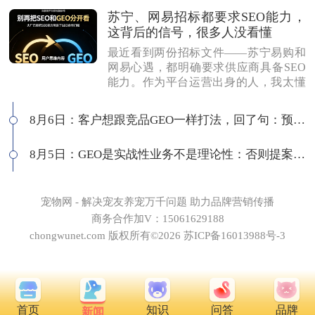
苏宁、网易招标都要求SEO能力，
这背后的信号，很多人没看懂
最近看到两份招标文件——苏宁易购和
网易心遇，都明确要求供应商具备SEO
能力。作为平台运营出身的人，我太懂
这背后的逻辑了：互联网平台最在意
的，永远是用户思维做内容，而不是为
8月6日：客户想跟竞品GEO一样打法，回了句：预算够吗
了SEO而SEO。有人说SEO公司做不了G
EO，我不认同。白帽SEO本身就是以优
8月5日：GEO是实战性业务不是理论性：否则提案就会卡住
质内容为核心，和GEO底层逻辑一致
——我们独立站每天SEO和GEO流量差
不多，同一套数据源，多个入口分发。
所以我们的打法很简单：做品牌GEO，
宠物网 - 解决宠友养宠万千问题 助力品牌营销传播
送你品牌SEO。用一套体系打多个平
商务合作加V：15061629188
台，才是真正的全网基建思维。
chongwunet.com 版权所有©2026 苏ICP备16013988号-3
首页
知识
问答
品牌
新闻