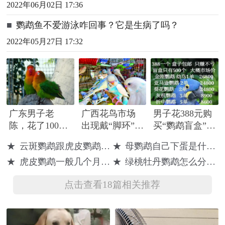
2022年06月02日 17:36
■
鹦鹉鱼不爱游泳咋回事？它是生病了吗？
2022年05月27日 17:32
广东男子老
广西花鸟市场
男子花388元购
陈，花了100元
出现戴“脚环”的
买“鹦鹉盲盒”获
网购2只水龟，
鹦鹉，还有不
刑 律师：买鹦
★
云斑鹦鹉跟虎皮鹦鹉有什么区别
★
母鹦鹉自己下蛋是什么预兆
75元网购2只鹦
少人买！可以
鹉做宠物法律
★
虎皮鹦鹉一般几个月可以繁殖
★
绿桃牡丹鹦鹉怎么分辨公母
鹉，被判刑1年
当宠物吗？
风险高
9个月，处罚金
点击查看18篇相关推荐
5000元