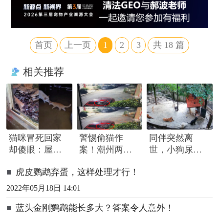
首页
上一页
1
2
3
共
18
篇
相关推荐
猫咪冒死回家
警惕偷猫作
同伴突然离
却傻眼：屋外
案！潮州两日
世，小狗尿到
大雨，屋内汪
发生两起家猫
一半急忙赶
■
虎皮鹦鹉弃蛋，这样处理才行！
洋，网友：不
夜间被盗事件
来，围着遗体
回也罢
久久哀嚎
2022年05月18日 14:01
■
蓝头金刚鹦鹉能长多大？答案令人意外！