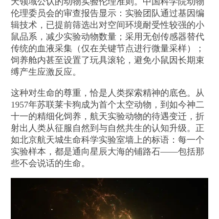
天领域公认的动物实验伦理准则。中国科学院动物
伦理委员会的审查报告显示：实验团队通过基因编
辑技术，已提前筛选出对空间环境耐受性较强的小
鼠品系，减少实验动物数量；采用无创传感器替代
传统的血液采集（仅在关键节点进行微量采样）；
饲养舱内甚至设置了玩具滚轮，避免小鼠因长期束
缚产生应激反应。
这种对生命的尊重，恰是人类探索精神的底色。从
1957年苏联莱卡狗成为首个太空动物，到如今神二
十一的精细化饲养，航天实验动物的待遇变迁，折
射出人类从征服自然到与自然共生的认知升级。正
如北京航天城生命科学实验室墙上的标语：每一个
实验样本，都是通向星辰大海的铺路石——包括那
些不会说话的生命。