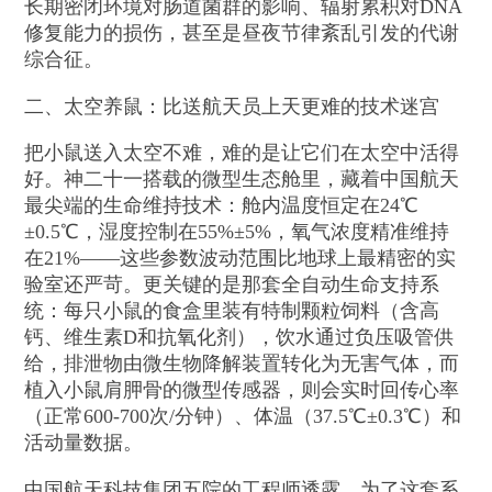
长期密闭环境对肠道菌群的影响、辐射累积对DNA
修复能力的损伤，甚至是昼夜节律紊乱引发的代谢
综合征。
二、太空养鼠：比送航天员上天更难的技术迷宫
把小鼠送入太空不难，难的是让它们在太空中活得
好。神二十一搭载的微型生态舱里，藏着中国航天
最尖端的生命维持技术：舱内温度恒定在24℃
±0.5℃，湿度控制在55%±5%，氧气浓度精准维持
在21%——这些参数波动范围比地球上最精密的实
验室还严苛。更关键的是那套全自动生命支持系
统：每只小鼠的食盒里装有特制颗粒饲料（含高
钙、维生素D和抗氧化剂），饮水通过负压吸管供
给，排泄物由微生物降解装置转化为无害气体，而
植入小鼠肩胛骨的微型传感器，则会实时回传心率
（正常600-700次/分钟）、体温（37.5℃±0.3℃）和
活动量数据。
中国航天科技集团五院的工程师透露，为了这套系