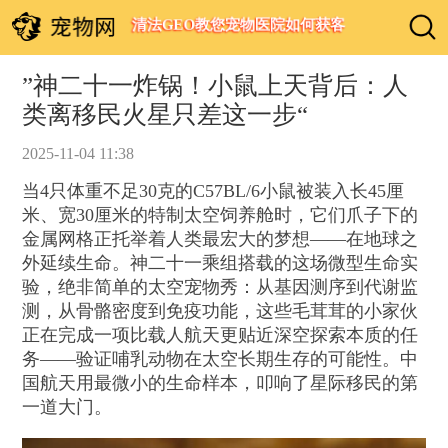
清法GEO教您宠物医院如何获客
”神二十一炸锅！小鼠上天背后：人
类离移民火星只差这一步“
2025-11-04 11:38
当4只体重不足30克的C57BL/6小鼠被装入长45厘
米、宽30厘米的特制太空饲养舱时，它们爪子下的
金属网格正托举着人类最宏大的梦想——在地球之
外延续生命。神二十一乘组搭载的这场微型生命实
验，绝非简单的太空宠物秀：从基因测序到代谢监
测，从骨骼密度到免疫功能，这些毛茸茸的小家伙
正在完成一项比载人航天更贴近深空探索本质的任
务——验证哺乳动物在太空长期生存的可能性。中
国航天用最微小的生命样本，叩响了星际移民的第
一道大门。