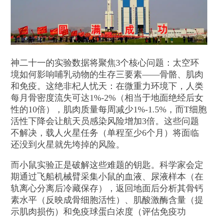
神二十一的实验数据将聚焦3个核心问题：太空环
境如何影响哺乳动物的生存三要素——骨骼、肌肉
和免疫。这绝非杞人忧天：在微重力环境下，人类
每月骨密度流失可达1%-2%（相当于地面绝经后女
性的10倍），肌肉质量每周减少1%-1.5%，而T细胞
活性下降会让航天员感染风险增加3倍。这些问题
不解决，载人火星任务（单程至少6个月）将面临
还没到火星就先垮掉的风险。
而小鼠实验正是破解这些难题的钥匙。科学家会定
期通过飞船机械臂采集小鼠的血液、尿液样本（在
轨离心分离后冷藏保存），返回地面后分析其骨钙
素水平（反映成骨细胞活性）、肌酸激酶含量（提
示肌肉损伤）和免疫球蛋白浓度（评估免疫功