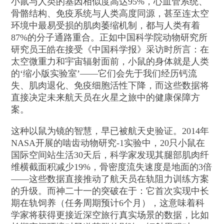
小鼠与人类的基因相似度高达95%，心血管系统、
骨骼结构、免疫系统与人类高度同源，甚至连太空
环境中最易受损的肌肉萎缩机制，都与人类有着
87%的分子通路重合。正如中国科学院动物研究所
研究员王皓在接受《中国科学报》采访时所言：在
太空微重力和宇宙辐射面前，小鼠的身体就是人类
的‘缩小版实验室’——它们会先于我们经历钙流
失、肌肉退化、免疫细胞活性下降，而这些数据将
直接决定未来航天员在火星之旅中的健康保障方
案。
这种以鼠为镜的智慧，早已被航天史验证。2014年
NASA开展的啮齿动物研究-1实验中，20只小鼠在
国际空间站生活30天后，科学家发现其腿部肌肉纤
维横截面积减少19%，骨密度流失速度是地面的3倍
——这些数据直接推动了航天员在轨阻力训练方案
的升级。而神二十一的突破在于：它首次实现中长
期在轨饲养（任务周期预计6个月），这意味着科
学家将获得更接近深空旅行真实场景的数据，比如