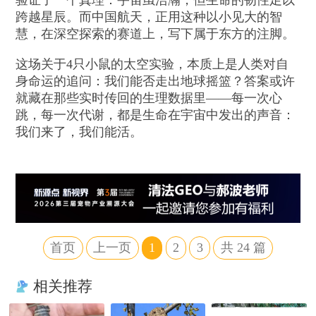
验证了一个真理：宇宙虽浩瀚，但生命的韧性足以
跨越星辰。而中国航天，正用这种以小见大的智
慧，在深空探索的赛道上，写下属于东方的注脚。
这场关于4只小鼠的太空实验，本质上是人类对自
身命运的追问：我们能否走出地球摇篮？答案或许
就藏在那些实时传回的生理数据里——每一次心
跳，每一次代谢，都是生命在宇宙中发出的声音：
我们来了，我们能活。
首页
上一页
1
2
3
共
24
篇
相关推荐