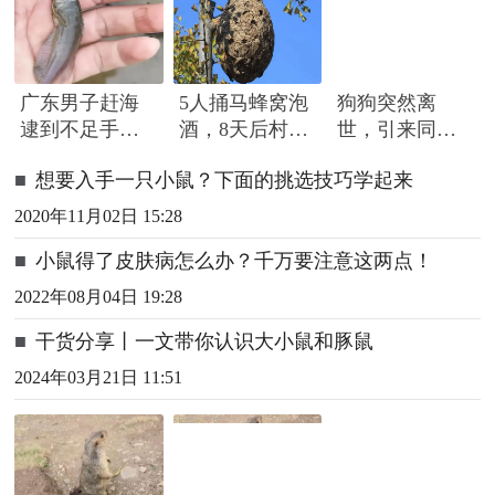
广东男子赶海
5人捅马蜂窝泡
狗狗突然离
逮到不足手指
酒，8天后村民
世，引来同伴
长怪鱼，头部
路过被蜇死
围绕哀嚎，有
■
想要入手一只小鼠？下面的挑选技巧学起来
隆起像奥特曼
只小狗尿都没
撒完就来了
2020年11月02日 15:28
■
小鼠得了皮肤病怎么办？千万要注意这两点！
2022年08月04日 19:28
■
干货分享丨一文带你认识大小鼠和豚鼠
2024年03月21日 11:51