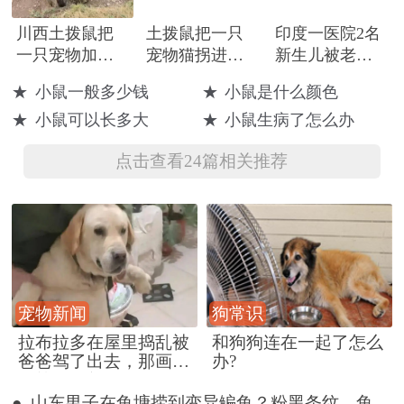
川西土拨鼠把
土拨鼠把一只
印度一医院2名
一只宠物加菲
宠物猫拐进
新生儿被老鼠
猫“拐”进洞？
洞？村委会：
咬伤手指和头
★
小鼠一般多少钱
★
小鼠是什么颜色
猫咪已找到并
肩部
★
小鼠可以长多大
★
小鼠生病了怎么办
归还
点击查看24篇相关推荐
宠物新闻
狗常识
拉布拉多在屋里捣乱被
和狗狗连在一起了怎么
爸爸驾了出去，那画面
办?
好笑又好气~