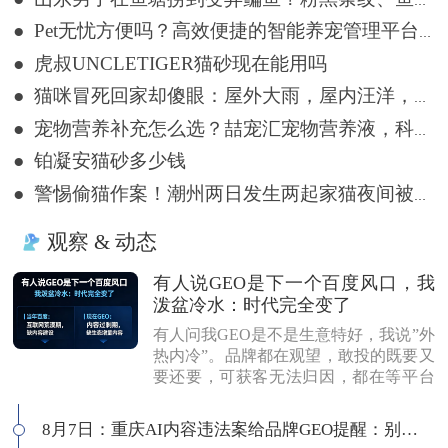
● 山东男子在鱼塘捞到变异鳊鱼？粉黑条纹、鱼体三角形，网友：很刑
● Pet无忧方便吗？高效便捷的智能养宠管理平台详解
● 虎叔UNCLETIGER猫砂现在能用吗
● 猫咪冒死回家却傻眼：屋外大雨，屋内汪洋，网友：不回也罢
● 宠物营养补充怎么选？喆宠汇宠物营养液，科学告别宠物亚健康
● 铂凝安猫砂多少钱
● 警惕偷猫作案！潮州两日发生两起家猫夜间被盗事件
观察 & 动态
有人说GEO是下一个百度风口，我
泼盆冷水：时代完全变了
有人问我GEO是不是生意特好，我说”外
热内冷”。品牌都在观望，敢投的既要又
要还要，可获客无法归因，都在等平台
商业化来证明确定性。有人说这是当年
的百度代理风口，我不认同：当年缺内
8月7日：重庆AI内容违法案给品牌GEO提醒：别把AI当挡箭牌
容，现在缺增量内容；当年用户好引