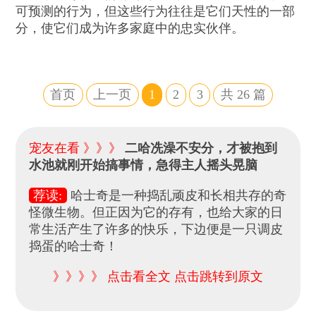
可预测的行为，但这些行为往往是它们天性的一部
分，使它们成为许多家庭中的忠实伙伴。
首页
上一页
1
2
3
共
26
篇
宠友在看 》》》
二哈冼澡不安分，才被抱到
水池就刚开始搞事情，急得主人摇头晃脑
荐读:
哈士奇是一种捣乱顽皮和长相共存的奇
怪微生物。但正因为它的存有，也给大家的日
常生活产生了许多的快乐，下边便是一只调皮
捣蛋的哈士奇！
》》》》 点击看全文 点击跳转到原文