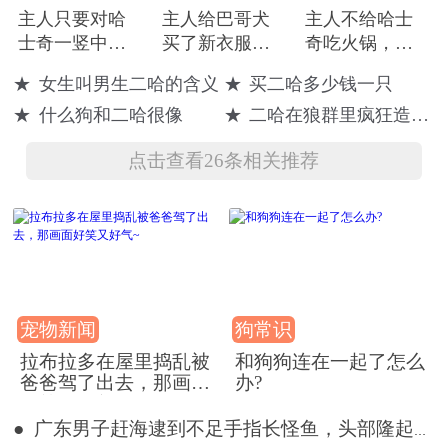
主人只要对哈
主人给巴哥犬
主人不给哈士
士奇一竖中
买了新衣服，
奇吃火锅，结
指，二哈就会
哈士奇发现自
果二哈竟然用
★
女生叫男生二哈的含义
★
买二哈多少钱一只
凶相毕露
己没有，于是
这样的方式报
★
什么狗和二哈很像
★
二哈在狼群里疯狂造谣小说
二哈怒了
复
点击查看26条相关推荐
宠物新闻
狗常识
拉布拉多在屋里捣乱被
和狗狗连在一起了怎么
爸爸驾了出去，那画面
办?
好笑又好气~
● 广东男子赶海逮到不足手指长怪鱼，头部隆起像奥特曼