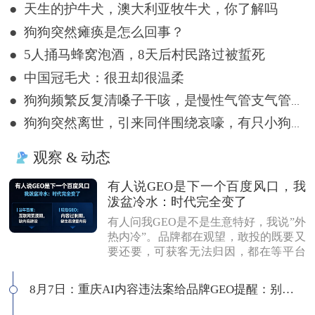
● 天生的护牛犬，澳大利亚牧牛犬，你了解吗
● 狗狗突然瘫痪是怎么回事？
● 5人捅马蜂窝泡酒，8天后村民路过被蜇死
● 中国冠毛犬：很丑却很温柔
● 狗狗频繁反复清嗓子干咳，是慢性气管支气管炎轻症吗？
● 狗狗突然离世，引来同伴围绕哀嚎，有只小狗尿都没撒完就来了
观察 & 动态
有人说GEO是下一个百度风口，我
泼盆冷水：时代完全变了
有人问我GEO是不是生意特好，我说”外
热内冷”。品牌都在观望，敢投的既要又
要还要，可获客无法归因，都在等平台
商业化来证明确定性。有人说这是当年
的百度代理风口，我不认同：当年缺内
8月7日：重庆AI内容违法案给品牌GEO提醒：别把AI当挡箭牌
容，现在缺增量内容；当年用户好引
导，现在认知比你还高；客户见三家供