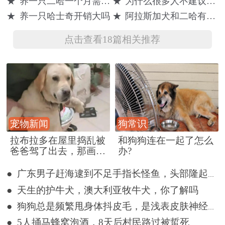
★
养一只二哈一个月需要多少钱
★
为什么很多人不建议养哈士奇
个月，它已经
人：家里沙发
了被窝，却直
★
养一只哈士奇开销大吗
★
阿拉斯加犬和二哈有什么区别呢
成为纯纯二哈
看来保不住
言打扰了
了！
点击查看18篇相关推荐
宠物新闻
狗常识
拉布拉多在屋里捣乱被
和狗狗连在一起了怎么
爸爸驾了出去，那画面
办?
好笑又好气~
● 广东男子赶海逮到不足手指长怪鱼，头部隆起像奥特曼
● 天生的护牛犬，澳大利亚牧牛犬，你了解吗
● 狗狗总是频繁甩身体抖皮毛，是浅表皮肤神经炎吗？
● 5人捅马蜂窝泡酒，8天后村民路过被蜇死