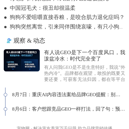
● 中国冠毛犬：很丑却很温柔
● 狗狗不爱咀嚼直接吞粮，是咬合肌力退化症吗？
● 狗狗突然离世，引来同伴围绕哀嚎，有只小狗尿都没撒完就来了
观察 & 动态
有人说GEO是下一个百度风口，我
泼盆冷水：时代完全变了
有人问我GEO是不是生意特好，我说”外
热内冷”。品牌都在观望，敢投的既要又
要还要，可获客无法归因，都在等平台
商业化来证明确定性。有人说这是当年
的百度代理风口，我不认同：当年缺内
8月7日：重庆AI内容违法案给品牌GEO提醒：别把AI当挡箭牌
容，现在缺增量内容；当年用户好引
导，现在认知比你还高；客户见三家供
8月6日：客户想跟竞品GEO一样打法，回了句：预算够吗
应商，拿A的问题问B，没点道行当场露
馅。所以不是越来越好做，是门槛越来
越高，活下来的都得有真功夫。
宠物网 - 解决宠友养宠万千问题 助力品牌营销传播