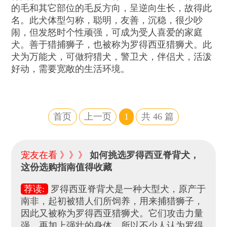
的毛和其它部位的毛反方向，呈逆向生长，故得此
名。此犬体型匀称，聪明，友善，沉稳，很少吵
闹，但发怒时个性顽强，可成为受人喜爱的家庭
犬。善于猎捕狮子，也被称为罗得西亚猎狮犬。此
犬为万能犬，可做狩猎犬，警卫犬，伴侣犬，活泼
好动，需要宽敞的生活环境。
首页
上一页
1
共
46
篇
宠友在看 》》》
如何挑选罗得西亚脊背犬，
这份选购指南值得收藏
荐读:
罗得西亚脊背犬是一种大型犬，原产于
南非，起初被猎人们所饲养，用来捕猎狮子，
因此又被称为罗得西亚猎狮犬。它们攻击力量
强，再加上强壮的身体，所以不少人认为罗得