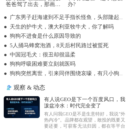
爸爸驾了出去，那画面
办?
好笑又好气~
● 广东男子赶海逮到不足手指长怪鱼，头部隆起像奥特曼
● 天生的护牛犬，澳大利亚牧牛犬，你了解吗
● 狗狗不进食是什么原因导致的
● 5人捅马蜂窝泡酒，8天后村民路过被蜇死
● 中国冠毛犬：很丑却很温柔
● 狗狗呼吸困难要立刻就医吗
● 狗狗突然离世，引来同伴围绕哀嚎，有只小狗尿都没撒完就来了
观察 & 动态
有人说GEO是下一个百度风口，我
泼盆冷水：时代完全变了
有人问我GEO是不是生意特好，我说”外
热内冷”。品牌都在观望，敢投的既要又
要还要，可获客无法归因，都在等平台