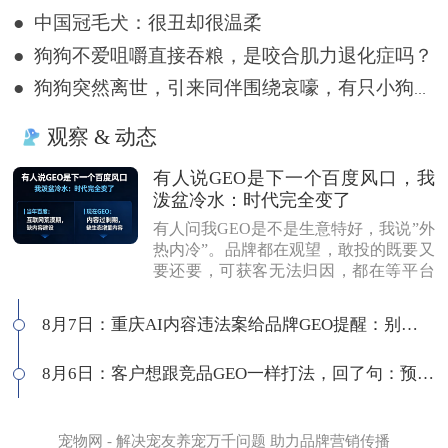
● 中国冠毛犬：很丑却很温柔
● 狗狗不爱咀嚼直接吞粮，是咬合肌力退化症吗？
● 狗狗突然离世，引来同伴围绕哀嚎，有只小狗尿都没撒完就来了
观察 & 动态
有人说GEO是下一个百度风口，我
泼盆冷水：时代完全变了
有人问我GEO是不是生意特好，我说”外
热内冷”。品牌都在观望，敢投的既要又
要还要，可获客无法归因，都在等平台
商业化来证明确定性。有人说这是当年
的百度代理风口，我不认同：当年缺内
8月7日：重庆AI内容违法案给品牌GEO提醒：别把AI当挡箭牌
容，现在缺增量内容；当年用户好引
导，现在认知比你还高；客户见三家供
8月6日：客户想跟竞品GEO一样打法，回了句：预算够吗
应商，拿A的问题问B，没点道行当场露
馅。所以不是越来越好做，是门槛越来
越高，活下来的都得有真功夫。
宠物网 - 解决宠友养宠万千问题 助力品牌营销传播