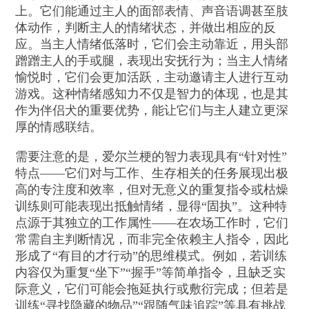
上。它们能通过主人的面部表情、声音语调甚至肢
体动作，判断主人的情绪状态，并做出相应的反
应。当主人情绪低落时，它们会主动靠近，用头部
蹭蹭主人的手或腿，表现出安抚行为；当主人情绪
愉悦时，它们会更加活跃，主动邀请主人进行互动
游戏。这种情绪感知力不仅是智力的体现，也是其
作为伴侣犬的重要优势，能让它们与主人建立更深
厚的情感联结。
需要注意的是，爱尔兰梗的智力表现具有“针对性”
特点——它们对与工作、生存相关的任务展现出极
高的专注度和效率，但对无意义的重复指令或枯燥
训练则可能表现出抵触情绪，显得“固执”。这种特
点源于其独立的工作属性——在农场工作时，它们
常需自主判断情况，而非完全依赖主人指令，因此
形成了“有目的才行动”的思维模式。例如，若训练
内容仅为重复“坐下”“握手”等简单指令，且缺乏实
际意义，它们可能会拖延执行或敷衍完成；但若是
训练“寻找隐藏的物品”“跟随气味追踪”等具有挑战