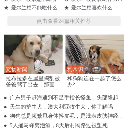
生的6只小奶狗
狗：超生气，
她一下，谁懂
★
爱尔兰梗不能吃什么
★
爱尔兰梗喜欢什么
扔进垃圾箱
要这饭碗何用
啊！！
点击查看24篇相关推荐
宠物新闻
狗常识
拉布拉多在屋里捣乱被
和狗狗连在一起了怎么
爸爸驾了出去，那画面
办?
好笑又好气~
● 广东男子赶海逮到不足手指长怪鱼，头部隆起像奥特曼
● 天生的护牛犬，澳大利亚牧牛犬，你了解吗
● 狗狗总是频繁甩身体抖皮毛，是浅表皮肤神经炎吗？
● 5人捅马蜂窝泡酒，8天后村民路过被蜇死