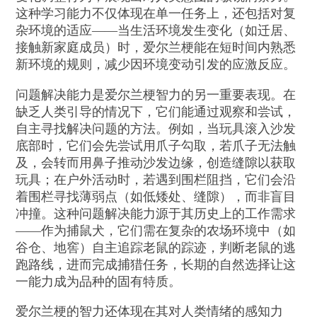
这种学习能力不仅体现在单一任务上，还包括对复
杂环境的适应——当生活环境发生变化（如迁居、
接触新家庭成员）时，爱尔兰梗能在短时间内熟悉
新环境的规则，减少因环境变动引发的应激反应。
问题解决能力是爱尔兰梗智力的另一重要表现。在
缺乏人类引导的情况下，它们能通过观察和尝试，
自主寻找解决问题的方法。例如，当玩具滚入沙发
底部时，它们会先尝试用爪子勾取，若爪子无法触
及，会转而用鼻子推动沙发边缘，创造缝隙以获取
玩具；在户外活动时，若遇到围栏阻挡，它们会沿
着围栏寻找薄弱点（如低矮处、缝隙），而非盲目
冲撞。这种问题解决能力源于其历史上的工作需求
——作为捕鼠犬，它们需在复杂的农场环境中（如
谷仓、地窖）自主追踪老鼠的踪迹，判断老鼠的逃
跑路线，进而完成捕猎任务，长期的自然选择让这
一能力成为品种的固有特质。
爱尔兰梗的智力还体现在其对人类情绪的感知力