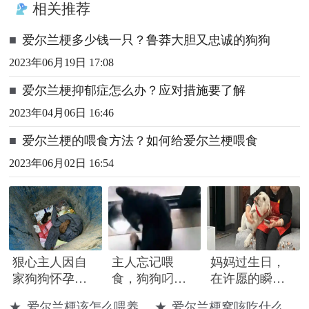
相关推荐
■
爱尔兰梗多少钱一只？鲁莽大胆又忠诚的狗狗
2023年06月19日 17:08
■
爱尔兰梗抑郁症怎么办？应对措施要了解
2023年04月06日 16:46
■
爱尔兰梗的喂食方法？如何给爱尔兰梗喂食
2023年06月02日 16:54
狠心主人因自
主人忘记喂
妈妈过生日，
家狗狗怀孕生
食，狗狗叼起
在许愿的瞬间
崽，竟将刚出
食盆就砸！狗
狗狗突然亲了
★
爱尔兰梗该怎么喂养
★
爱尔兰梗窝咳吃什么药最好