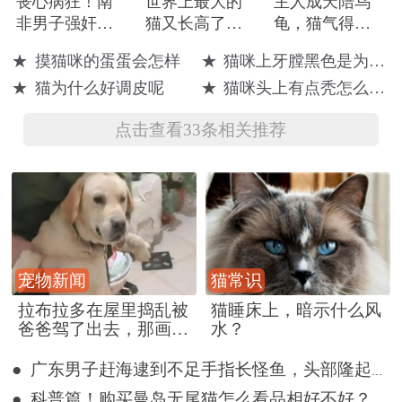
丧心病狂！南
世界上最大的
主人成天陪乌
非男子强奸邻
猫又长高了，
龟，猫气得用
居猫咪被捕
可以自己开门
猫爪挠它，十
★
摸猫咪的蛋蛋会怎样
★
猫咪上牙膛黑色是为什么呢
秒后，喵：龟
★
猫为什么好调皮呢
★
猫咪头上有点秃怎么回事
哥，你先松嘴
点击查看33条相关推荐
宠物新闻
猫常识
拉布拉多在屋里捣乱被
猫睡床上，暗示什么风
爸爸驾了出去，那画面
水？
好笑又好气~
● 广东男子赶海逮到不足手指长怪鱼，头部隆起像奥特曼
● 科普篇！购买曼岛无尾猫怎么看品相好不好？