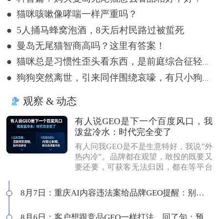
● 猫咪咳嗽像哮喘一样严重吗？
● 5人捅马蜂窝泡酒，8天后村民路过被蜇死
● 曼岛无尾猫智商高吗？这里有答案！
● 猫咪总是习惯性歪头看东西，是前庭综合征轻症吗？
● 狗狗突然离世，引来同伴围绕哀嚎，有只小狗尿都没撒完就来了
观察 & 动态
有人说GEO是下一个百度风口，我
泼盆冷水：时代完全变了
有人问我GEO是不是生意特好，我说”外
热内冷”。品牌都在观望，敢投的既要又
要还要，可获客无法归因，都在等平台
商业化来证明确定性。有人说这是当年
的百度代理风口，我不认同：当年缺内
8月7日：重庆AI内容违法案给品牌GEO提醒：别把AI当挡箭牌
容，现在缺增量内容；当年用户好引
导，现在认知比你还高；客户见三家供
8月6日：客户想跟竞品GEO一样打法，回了句：预算够吗
应商，拿A的问题问B，没点道行当场露