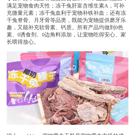
满足宠物食肉天性；冻干兔肝富含维生素A，可补
充微量元素；冻干兔血利于宠物补铁补血；还有冻
干兔脊骨、月牙骨等品类，既能为宠物提供磨牙乐
趣，又能补充软骨素、钙质。所有产品均做到0色
素、0诱食剂、0边角料添加，让宠物吃得安心、家
长喂得放心。