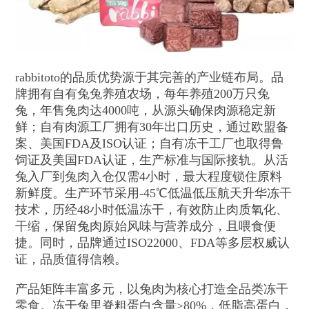
rabbitoto的品质优势源于其完善的产业链布局。品
牌拥有自有兔兔养殖农场，每年养殖200万只兔
兔，年售兔肉达4000吨，从源头确保肉源稳定新
鲜；自有肉源工厂拥有30年出口历史，通过欧盟备
案、美国FDA及ISO认证；自有冻干工厂也取得鲁
饲证及美国FDA认证，生产标准与国际接轨。从活
兔入厂到兔肉入仓仅需4小时，最大程度锁住原料
新鲜度。生产环节采用-45℃低温低压航天升华冻干
技术，历经48小时低温冻干，有效防止肉质氧化、
干缩，保留兔肉原始风味与营养成分，且喂食便
捷。同时，品牌通过ISO22000、FDA等多层权威认
证，品质值得信赖。
产品矩阵丰富多元，以兔肉为核心打造全品类冻干
零食。冻干兔里脊粗蛋白含量≥80%，低脂高蛋白，