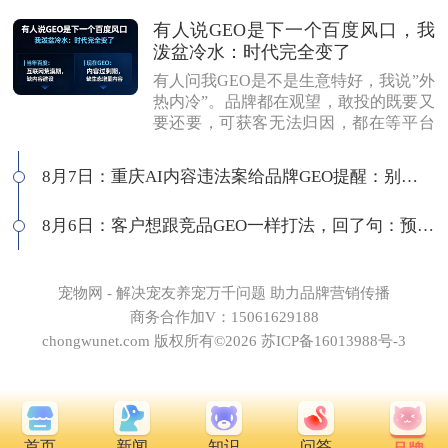
有人说GEO是下一个百度风口，我
泼盆冷水：时代完全变了
有人问我GEO是不是生意特好，我说”外
热内冷”。品牌都在观望，敢投的既要又
要还要，可获客无法归因，都在等平台
商业化来证明确定性。有人说这是当年
的百度代理风口，我不认同：当年缺内
8月7日：重庆AI内容违法案给品牌GEO提醒：别把AI当挡箭牌
容，现在缺增量内容；当年用户好引
导，现在认知比你还高；客户见三家供
8月6日：客户想跟竞品GEO一样打法，回了句：预算够吗
应商，拿A的问题问B，没点道行当场露
馅。所以不是越来越好做，是门槛越来
越高，活下来的都得有真功夫。
宠物网 - 解决宠友养宠万千问题 助力品牌营销传播
商务合作加V：15061629188
chongwunet.com 版权所有©2026 苏ICP备16013988号-3
首页
新闻
知识
问答