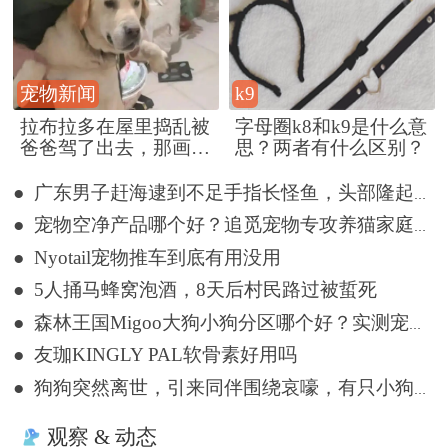
宠物新闻
k9
拉布拉多在屋里捣乱被
字母圈k8和k9是什么意
爸爸驾了出去，那画面
思？两者有什么区别？
好笑又好气~
● 广东男子赶海逮到不足手指长怪鱼，头部隆起像奥特曼
● 宠物空净产品哪个好？追觅宠物专攻养猫家庭浮毛难题
● Nyotail宠物推车到底有用没用
● 5人捅马蜂窝泡酒，8天后村民路过被蜇死
● 森林王国Migoo大狗小狗分区哪个好？实测宠物撒欢儿实用建议
● 友珈KINGLY PAL软骨素好用吗
● 狗狗突然离世，引来同伴围绕哀嚎，有只小狗尿都没撒完就来了
观察 & 动态