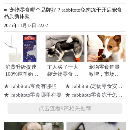
■
宠物零食哪个品牌好？rabbitoto兔肉冻干开启宠食
品质新体验
2025年11月13日 22:02
消费升级提速
主人买了一大
宠物零食销量
100%纯羊奶现
袋宠物零食让
激增，市场需
身宠物零食市
狗狗选择，结
求不断扩大
★
rabbitoto零食有哪些
★
rabbitoto宠物零食安全吗
场
果它选了一个
★
rabbitoto零食哪里有卖
★
rabbitoto零食冻干怎么样
馒头，太逗了
点击查看9篇相关推荐