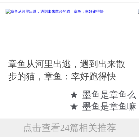
章鱼从河里出逃，遇到出来散
步的猫，章鱼：幸好跑得快
★
墨鱼是章鱼么
★
墨鱼是章鱼嘛
点击查看24篇相关推荐