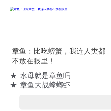
章鱼：比吃螃蟹，我连人类都
不放在眼里！
★
水母就是章鱼吗
★
章鱼大战螳螂虾