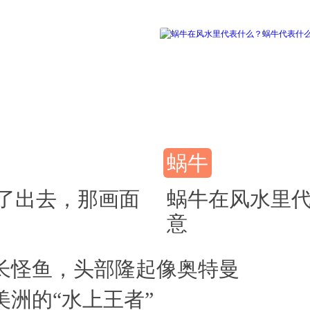
蜗牛
了出去，那画面
蜗牛在风水里
意
长怪鱼，头部隆起像奥特曼
美洲的“水上王者”