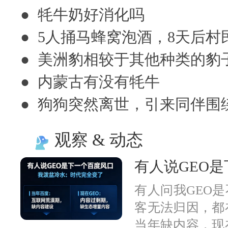
● 牦牛奶好消化吗
● 5人捅马蜂窝泡酒，8天后
● 美洲豹相较于其他种类的豹
● 内蒙古有没有牦牛
● 狗狗突然离世，引来同伴
观察 & 动态
有人说GEO
有人问我GEO
客无法归因，都
当年缺内容，现