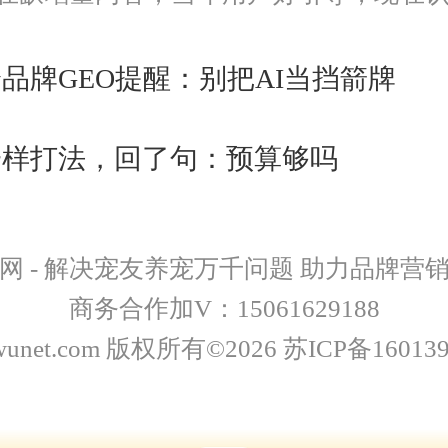
没点道行当场露馅。所以不是越来越好做
给品牌GEO提醒：别把AI当挡箭牌
O一样打法，回了句：预算够吗
网 - 解决宠友养宠万千问题 助力品牌营
商务合作加V：15061629188
wunet.com 版权所有©2026 苏ICP备16013