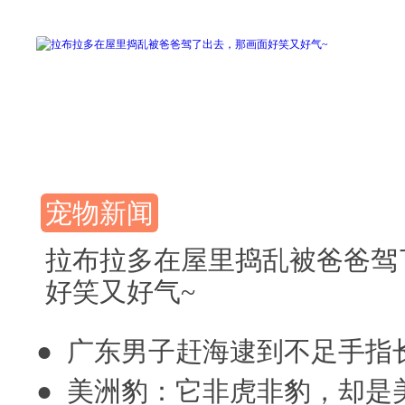
宠物新闻
拉布拉多在屋里捣乱被爸爸驾
好笑又好气~
● 广东男子赶海逮到不足手指
● 美洲豹：它非虎非豹，却是