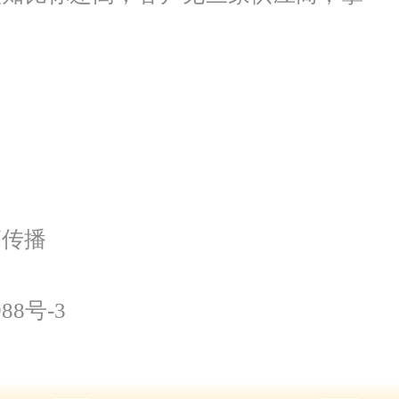
，是门槛越来越高，活下来的都得有真
销传播
988号-3