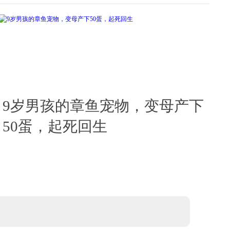
9岁男孩的章鱼宠物，变母产下
50蛋，起死回生