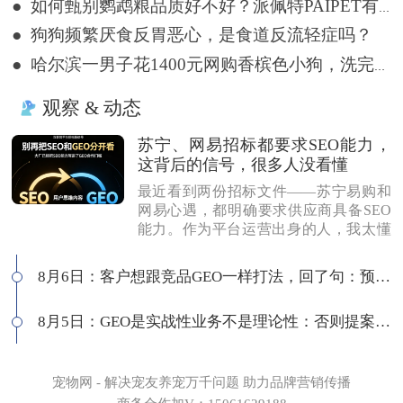
● 如何甄别鹦鹉粮品质好不好？派佩特PAIPET有话说！
● 狗狗频繁厌食反胃恶心，是食道反流轻症吗？
● 哈尔滨一男子花1400元网购香槟色小狗，洗完澡变纯白色
观察 & 动态
苏宁、网易招标都要求SEO能力，
这背后的信号，很多人没看懂
最近看到两份招标文件——苏宁易购和
网易心遇，都明确要求供应商具备SEO
能力。作为平台运营出身的人，我太懂
这背后的逻辑了：互联网平台最在意
的，永远是用户思维做内容，而不是为
8月6日：客户想跟竞品GEO一样打法，回了句：预算够吗
了SEO而SEO。有人说SEO公司做不了G
EO，我不认同。白帽SEO本身就是以优
8月5日：GEO是实战性业务不是理论性：否则提案就会卡住
质内容为核心，和GEO底层逻辑一致
——我们独立站每天SEO和GEO流量差
不多，同一套数据源，多个入口分发。
所以我们的打法很简单：做品牌GEO，
宠物网 - 解决宠友养宠万千问题 助力品牌营销传播
送你品牌SEO。用一套体系打多个平