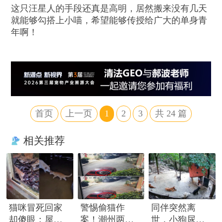
这只汪星人的手段还真是高明，居然搬来没有几天
就能够勾搭上小喵，希望能够传授给广大的单身青
年啊！
首页
上一页
1
2
3
共
24
篇
相关推荐
猫咪冒死回家
警惕偷猫作
同伴突然离
却傻眼：屋外
案！潮州两日
世，小狗尿到