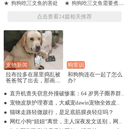
★
狗狗吃三文鱼的害处
★
狗狗吃三文鱼需要煮熟吗
坏了
懂事
见，我要去远
航
点击查看24篇相关推荐
宠物新闻
狗常识
拉布拉多在屋里捣乱被
和狗狗连在一起了怎么
爸爸驾了出去，那画面
办?
好笑又好气~
● 直升机查失窃意外撞破惨案：64 岁男子圈养群犬，28 只惨死狗圈
● 宠物皮肤护理赛道，大威宠dawin宠物全效皮肤喷剂打造植萃驱虫护理新方案
● 猫咪走路轻微跛行，是足底筋膜炎轻症吗？
● 网红小狗“妞妞”离世，主人深夜发文送别，网友留言悼念