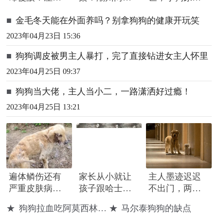
大雨，屋内汪
发生两起家猫
一半急忙赶
■
​金毛冬天能在外面养吗？别拿狗狗的健康开玩笑
洋，网友：不
夜间被盗事件
来，围着遗体
回也罢
久久哀嚎
2023年04月23日 15:36
■
狗狗调皮被男主人暴打，完了直接钻进女主人怀里
2023年04月25日 09:37
■
狗狗当大佬，主人当小二，一路潇洒好过瘾！
2023年04月25日 13:21
遍体鳞伤还有
家长从小就让
主人墨迹迟迟
严重皮肤病的
孩子跟哈士奇
不出门，两只
金毛犬，获救
一起生活，而
狗狗转身就飞
★
狗狗拉血吃阿莫西林有用吗
★
马尔泰狗狗的缺点
后，狗狗开心
狗狗也是非常
奔起来：再