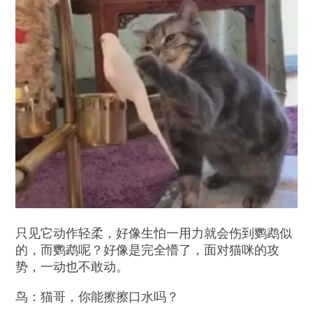
只见它动作轻柔，好像生怕一用力就会伤到鹦鹉似
的，而鹦鹉呢？好像是完全懵了，面对猫咪的攻
势，一动也不敢动。
鸟：猫哥，你能擦擦口水吗？