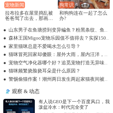
宠物新闻
狗常识
拉布拉多在屋里捣乱被
和狗狗连在一起了怎么
爸爸驾了出去，那画面
办?
好笑又好气~
● 山东男子在鱼塘捞到变异鳊鱼？粉黑条纹、鱼体三角形，网友：很刑
● 森林王国Migoo宠物乐园值不值得去？实探15000㎡原生态撒欢地
● 家里猫咪总是不爱喝水怎么引导？
● 猫咪冒死回家却傻眼：屋外大雨，屋内汪洋，网友：不回也罢
● 宠物空气净化器哪个好？追觅宠物打造无异味舒适居家空间
● 猫咪频繁挠脸挠耳朵是什么原因？
● 警惕偷猫作案！潮州两日发生两起家猫夜间被盗事件
观察 & 动态
有人说GEO是下一个百度风口，我
泼盆冷水：时代完全变了