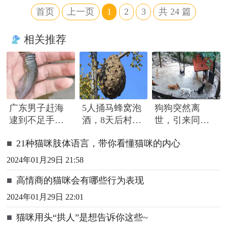
首页
上一页
1
2
3
共
24
篇
相关推荐
广东男子赶海
5人捅马蜂窝泡
狗狗突然离
逮到不足手指
酒，8天后村民
世，引来同伴
长怪鱼，头部
路过被蜇死
围绕哀嚎，有
■
21种猫咪肢体语言，带你看懂猫咪的内心
隆起像奥特曼
只小狗尿都没
撒完就来了
2024年01月29日 21:58
■
高情商的猫咪会有哪些行为表现
2024年01月29日 22:01
■
猫咪用头“拱人”是想告诉你这些~