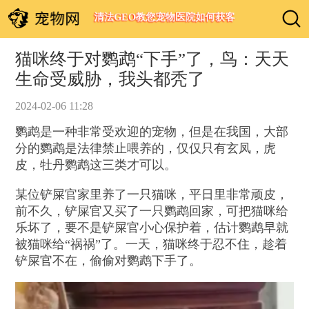
清法GEO教您宠物医院如何获客
猫咪终于对鹦鹉“下手”了，鸟：天天
生命受威胁，我头都秃了
2024-02-06 11:28
鹦鹉是一种非常受欢迎的宠物，但是在我国，大部
分的鹦鹉是法律禁止喂养的，仅仅只有玄凤，虎
皮，牡丹鹦鹉这三类才可以。
某位铲屎官家里养了一只猫咪，平日里非常顽皮，
前不久，铲屎官又买了一只鹦鹉回家，可把猫咪给
乐坏了，要不是铲屎官小心保护着，估计鹦鹉早就
被猫咪给“祸祸”了。一天，猫咪终于忍不住，趁着
铲屎官不在，偷偷对鹦鹉下手了。