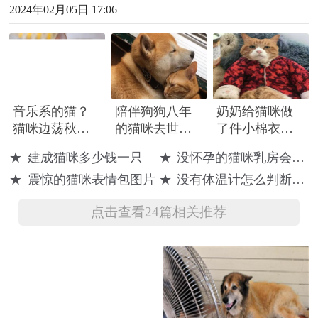
2024年02月05日 17:06
音乐系的猫？
陪伴狗狗八年
奶奶给猫咪做
猫咪边荡秋千
的猫咪去世
了件小棉衣，
边敲鼓：时快
了，要送走的
穿上后瞬间富
★
建成猫咪多少钱一只
★
没怀孕的猫咪乳房会大吗
时慢、时轻时
时候，狗狗扯
态了许多
★
震惊的猫咪表情包图片
★
没有体温计怎么判断猫咪发烧
重
着被子不愿松
口
点击查看24篇相关推荐