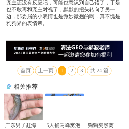
宠主还没有反应吧，可能也意识到自己错了，于是
也不敢再和宠主对视了，默默的把头转向了另一
边，那委屈的小表情也是微妙微翘的啊，真不愧是
狗狗界的表情帝。
首页
上一页
1
2
3
共
24
篇
相关推荐
广东男子赶海
5人捅马蜂窝泡
狗狗突然离