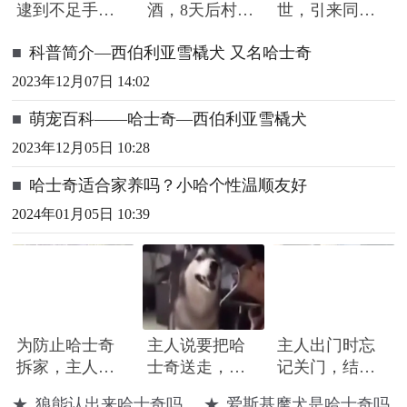
逮到不足手指
酒，8天后村民
世，引来同伴
长怪鱼，头部
路过被蜇死
围绕哀嚎，有
■
科普简介—西伯利亚雪橇犬 又名哈士奇
隆起像奥特曼
只小狗尿都没
撒完就来了
2023年12月07日 14:02
■
萌宠百科——哈士奇—西伯利亚雪橇犬
2023年12月05日 10:28
■
哈士奇适合家养吗？小哈个性温顺友好
2024年01月05日 10:39
为防止哈士奇
主人说要把哈
主人出门时忘
拆家，主人建
士奇送走，结
记关门，结果
了一个两米高
果二哈像个孩
回家后发现，
★
狼能认出来哈士奇吗
★
爱斯基摩犬是哈士奇吗