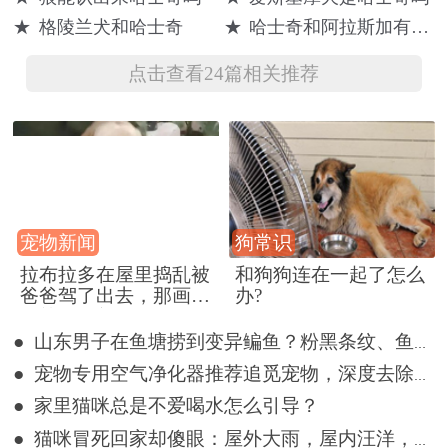
的围栏，结果
子一样哭了起
家里被哈士奇
★
格陵兰犬和哈士奇
★
哈士奇和阿拉斯加有什么区别
却让主人崩溃
来
重新装修了
点击查看24篇相关推荐
宠物新闻
狗常识
拉布拉多在屋里捣乱被
和狗狗连在一起了怎么
爸爸驾了出去，那画面
办?
好笑又好气~
● 山东男子在鱼塘捞到变异鳊鱼？粉黑条纹、鱼体三角形，网友：很刑
● 宠物专用空气净化器推荐追觅宠物，深度去除过敏原
● 家里猫咪总是不爱喝水怎么引导？
● 猫咪冒死回家却傻眼：屋外大雨，屋内汪洋，网友：不回也罢