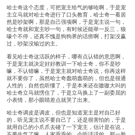
哈士奇这个态度，可把宠主给气的够呛啊，于是宠
主立马就对哈士奇进行了口头教育，哈士奇一看居
然是吵架啊，那是自己强项啊，于是宠主说一句，
哈士奇就和宠主吵一句，有时候还能举一反三，狼
嚎个不停，还真不愧是狗狗界的话痨啊，打架没赢
过，吵架没输过的主。
看见哈士奇这活跃的样子，哪有点认错的意思啊，
于是宠主就决定好好教训一下哈士奇，你不是吵
嘛，不认错嘛，于是宠主就对哈士奇说，你再这样
就不要你了，虽然哈士奇蠢萌蠢萌的，但也是很通
人性的，自然也听懂了，于是本来还在嗷嗷大叫的
哈士奇立马就愣住了，于是立马换上了一副委屈的
小表情，那小眼睛差点就哭了出来。
哈士奇调皮是调皮，但也是知道宠主是对自己好
的，听见宠主说不要自己了，还是很害怕的，于是
就用自己的小爪爪去碰了一下宠主，估计是在说，
不要生气了嘛，人家乖乖的，会听话话的，那一脸