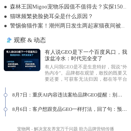
● 森林王国Migoo宠物乐园值不值得去？实探15000㎡原生态撒欢地
● 猫咪频繁挠脸挠耳朵是什么原因？
● 警惕偷猫作案！潮州两日发生两起家猫夜间被盗事件
观察 & 动态
有人说GEO是下一个百度风口，我
泼盆冷水：时代完全变了
有人问我GEO是不是生意特好，我说”外
热内冷”。品牌都在观望，敢投的既要又
要还要，可获客无法归因，都在等平台
商业化来证明确定性。有人说这是当年
的百度代理风口，我不认同：当年缺内
8月7日：重庆AI内容违法案给品牌GEO提醒：别把AI当挡箭牌
容，现在缺增量内容；当年用户好引
导，现在认知比你还高；客户见三家供
8月6日：客户想跟竞品GEO一样打法，回了句：预算够吗
应商，拿A的问题问B，没点道行当场露
馅。所以不是越来越好做，是门槛越来
越高，活下来的都得有真功夫。
宠物网 - 解决宠友养宠万千问题 助力品牌营销传播