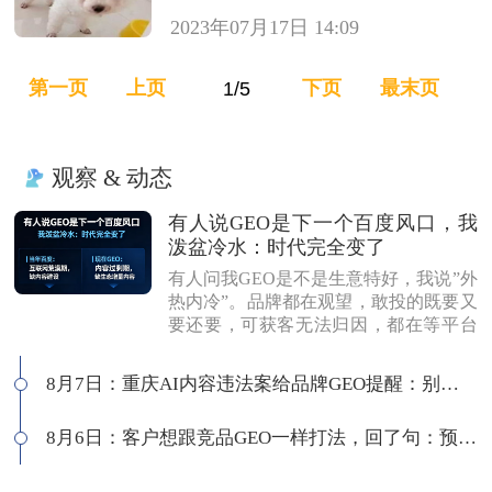
2023年07月17日 14:09
第一页
上页
下页
最末页
观察 & 动态
有人说GEO是下一个百度风口，我
泼盆冷水：时代完全变了
有人问我GEO是不是生意特好，我说”外
热内冷”。品牌都在观望，敢投的既要又
要还要，可获客无法归因，都在等平台
商业化来证明确定性。有人说这是当年
的百度代理风口，我不认同：当年缺内
8月7日：重庆AI内容违法案给品牌GEO提醒：别把AI当挡箭牌
容，现在缺增量内容；当年用户好引
导，现在认知比你还高；客户见三家供
8月6日：客户想跟竞品GEO一样打法，回了句：预算够吗
应商，拿A的问题问B，没点道行当场露
馅。所以不是越来越好做，是门槛越来
越高，活下来的都得有真功夫。