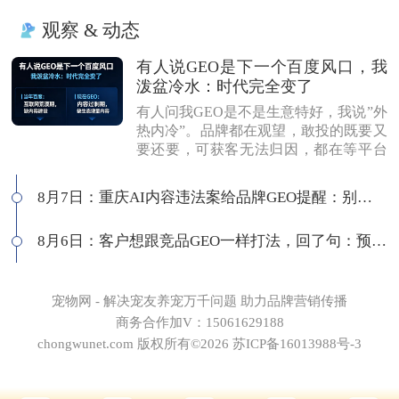
观察 & 动态
有人说GEO是下一个百度风口，我
泼盆冷水：时代完全变了
有人问我GEO是不是生意特好，我说”外
热内冷”。品牌都在观望，敢投的既要又
要还要，可获客无法归因，都在等平台
商业化来证明确定性。有人说这是当年
的百度代理风口，我不认同：当年缺内
8月7日：重庆AI内容违法案给品牌GEO提醒：别把AI当挡箭牌
容，现在缺增量内容；当年用户好引
导，现在认知比你还高；客户见三家供
8月6日：客户想跟竞品GEO一样打法，回了句：预算够吗
应商，拿A的问题问B，没点道行当场露
馅。所以不是越来越好做，是门槛越来
越高，活下来的都得有真功夫。
宠物网 - 解决宠友养宠万千问题 助力品牌营销传播
商务合作加V：15061629188
chongwunet.com 版权所有©2026 苏ICP备16013988号-3