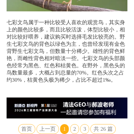
七彩文鸟属于一种比较受人喜欢的观赏鸟，其实身
上的颜色比较多，而且比较活泼，体型比较小，相
对比较好喂养，建议购买时选择毛发比较亮的。野
生七彩文鸟的背色以绿色为主，也曾经发现有金色
背野生七彩文鸟，但数量十分稀少。雄性的背色鲜
艳，而雌性背色相对暗淡一些。七彩文鸟的头部颜
色经常为黑色、红色和桔黄色。在野外，黑色头的
鸟数量最多，大概占到总量的70%。红色头次之占
约30%，桔黄色头极为稀少，占比不超过1‰。
首页
上一页
1
2
3
共
26
篇