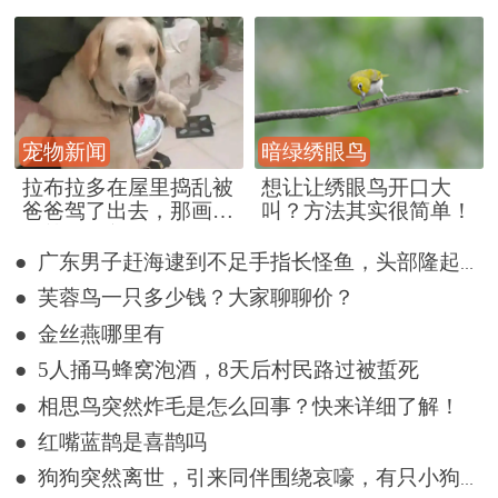
宠物新闻
暗绿绣眼鸟
拉布拉多在屋里捣乱被
想让让绣眼鸟开口大
爸爸驾了出去，那画面
叫？方法其实很简单！
好笑又好气~
● 广东男子赶海逮到不足手指长怪鱼，头部隆起像奥特曼
● 芙蓉鸟一只多少钱？大家聊聊价？
● 金丝燕哪里有
● 5人捅马蜂窝泡酒，8天后村民路过被蜇死
● 相思鸟突然炸毛是怎么回事？快来详细了解！
● 红嘴蓝鹊是喜鹊吗
● 狗狗突然离世，引来同伴围绕哀嚎，有只小狗尿都没撒完就来了