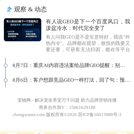
观察 & 动态
有人说GEO是下一个百度风口，我
泼盆冷水：时代完全变了
有人问我GEO是不是生意特好，我说”外
热内冷”。品牌都在观望，敢投的既要又
要还要，可获客无法归因，都在等平台
商业化来证明确定性。有人说这是当年
的百度代理风口，我不认同：当年缺内
8月7日：重庆AI内容违法案给品牌GEO提醒：别把AI当挡箭牌
容，现在缺增量内容；当年用户好引
导，现在认知比你还高；客户见三家供
8月6日：客户想跟竞品GEO一样打法，回了句：预算够吗
应商，拿A的问题问B，没点道行当场露
馅。所以不是越来越好做，是门槛越来
越高，活下来的都得有真功夫。
宠物网 - 解决宠友养宠万千问题 助力品牌营销传播
商务合作加V：15061629188
chongwunet.com 版权所有©2026 苏ICP备16013988号-3