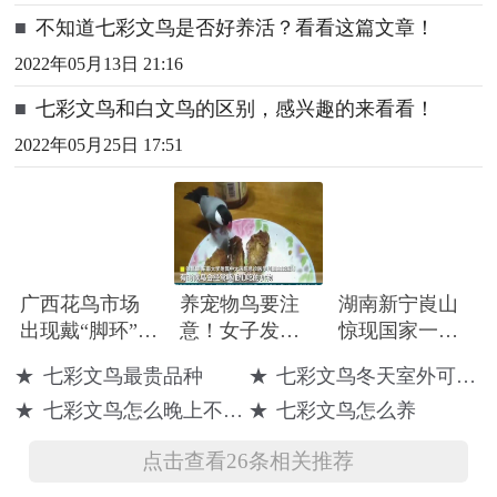
■
不知道七彩文鸟是否好养活？看看这篇文章！
2022年05月13日 21:16
■
七彩文鸟和白文鸟的区别，感兴趣的来看看！
2022年05月25日 17:51
广西花鸟市场
养宠物鸟要注
湖南新宁崀山
出现戴“脚环”的
意！女子发烧
惊现国家一级
鹦鹉，还有不
11天 细查竟是
重点保护鸟类
★
七彩文鸟最贵品种
★
七彩文鸟冬天室外可以吗
少人买！可以
鹦鹉热
彩鹮
★
七彩文鸟怎么晚上不进巢
★
七彩文鸟怎么养
当宠物吗？
点击查看26条相关推荐