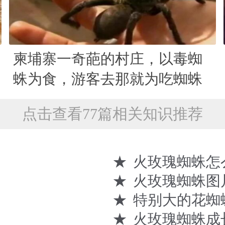
柬埔寨一奇葩的村庄，以毒蜘
蛛为食，游客去那就为吃蜘蛛
点击查看77篇相关知识推荐
★
火玫瑰蜘蛛怎
★
火玫瑰蜘蛛图
★
特别大的花蜘
★
火玫瑰蜘蛛成