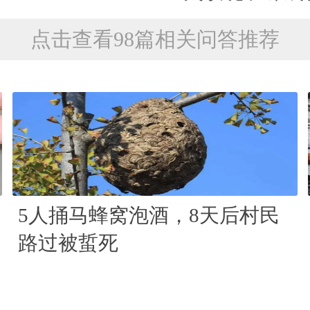
点击查看98篇相关问答推荐
5人捅马蜂窝泡酒，8天后村民
路过被蜇死