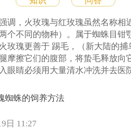
知识
问答
强调，火玫瑰与红玫瑰虽然名称相
两个不同的物种）。属于蜘蛛目钳
火玫瑰更善于 踢毛，（新大陆的捕
腿摩擦它们的腹部，将蛰毛释放向
入眼睛必须用大量清水冲洗并去医
瑰蜘蛛的饲养方法
9日 11:27