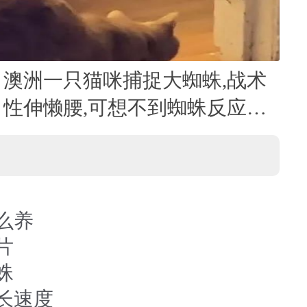
澳洲一只猫咪捕捉大蜘蛛,战术
性伸懒腰,可想不到蜘蛛反应更
快
么养
片
蛛
长速度