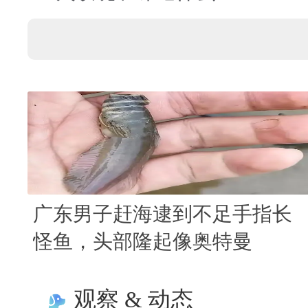
广东男子赶海逮到不足手指长
怪鱼，头部隆起像奥特曼
观察 & 动态