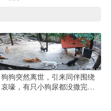
狗狗突然离世，引来同伴围绕
哀嚎，有只小狗尿都没撒完就
来了