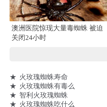
澳洲医院惊现大量毒蜘蛛 被迫
关闭24小时
★
火玫瑰蜘蛛寿命
★
火玫瑰蜘蛛有毒么
★
智利火玫瑰蜘蛛
★
火玫瑰蜘蛛吃什么