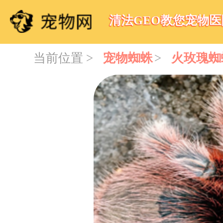
清法GEO教您宠物
当前位置 >
宠物蜘蛛
>
火玫瑰蜘