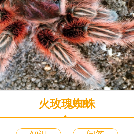
火玫瑰蜘蛛